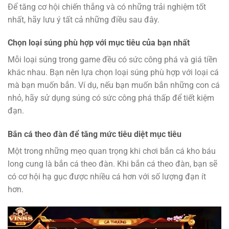
Để tăng cơ hội chiến thắng và có những trải nghiệm tốt
nhất, hãy lưu ý tất cả những điều sau đây.
Chọn loại súng phù hợp với mục tiêu của bạn nhất
Mỗi loại súng trong game đều có sức công phá và giá tiền
khác nhau. Bạn nên lựa chọn loại súng phù hợp với loại cá
mà bạn muốn bắn. Ví dụ, nếu bạn muốn bắn những con cá
nhỏ, hãy sử dụng súng có sức công phá thấp để tiết kiệm
đạn.
Bắn cá theo đàn để tăng mức tiêu diệt mục tiêu
Một trong những mẹo quan trọng khi chơi bắn cá kho báu
long cung là bắn cá theo đàn. Khi bắn cá theo đàn, bạn sẽ
có cơ hội hạ gục được nhiều cá hơn với số lượng đạn ít
hơn.