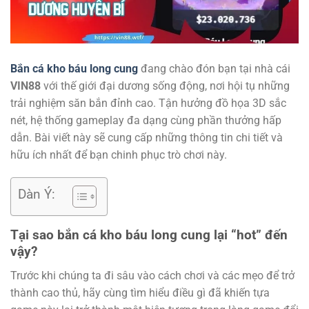
Bắn cá kho báu long cung
đang chào đón bạn tại nhà cái
VIN88
với thế giới đại dương sống động, nơi hội tụ những
trải nghiệm săn bắn đỉnh cao. Tận hưởng đồ họa 3D sắc
nét, hệ thống gameplay đa dạng cùng phần thưởng hấp
dẫn. Bài viết này sẽ cung cấp những thông tin chi tiết và
hữu ích nhất để bạn chinh phục trò chơi này.
Dàn Ý:
Tại sao bắn cá kho báu long cung lại “hot” đến
vậy?
Trước khi chúng ta đi sâu vào cách chơi và các mẹo để trở
thành cao thủ, hãy cùng tìm hiểu điều gì đã khiến tựa